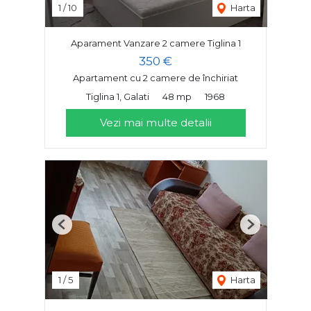
1
/
10
Harta
Aparament Vanzare 2 camere Tiglina 1
350 €
Apartament cu 2 camere de închiriat
Tiglina 1, Galati
48 mp
1968
Vezi mai multe detalii
Previous
Next
1
/
5
Harta