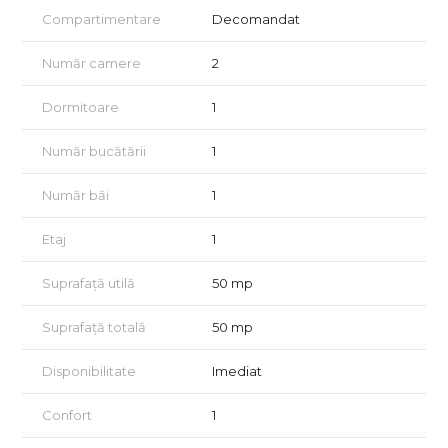
-Contract pe perioadă minimă de 1 an
Compartimentare
Decomandat
-Nu se acceptă animale de companie
-Ideal pentru o persoană sau un cuplu
Număr camere
2
- se achita luna in curs + o luna garantie+ comisionul agentiei
Detalii tel 0741182377 Silvia
Dormitoare
1
Număr bucătării
1
Număr băi
1
Etaj
1
Suprafață utilă
50 mp
Suprafață totală
50 mp
Disponibilitate
Imediat
Confort
1