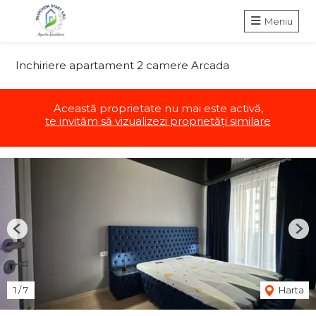
Meniu
Inchiriere apartament 2 camere Arcada
Această proprietate nu mai este activă,
te invităm să vizualizezi proprietăți similare
Previous
Nex
1
/
7
Harta