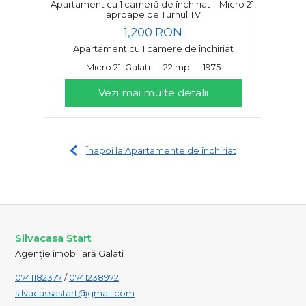
Apartament cu 1 cameră de închiriat – Micro 21,
aproape de Turnul TV
1,200 RON
Apartament cu 1 camere de închiriat
Micro 21, Galati
22 mp
1975
Vezi mai multe detalii
Înapoi la Apartamente de închiriat
Silvacasa Start
Agenție imobiliară Galati
0741182377
/
0741238972
silvacassastart@gmail.com