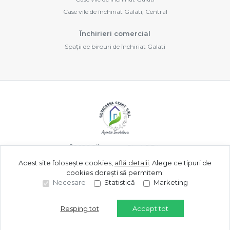
Case vile de închiriat Galati, Central
Închirieri comercial
Spații de birouri de închiriat Galati
©
2026
Silvacassa Start S.R.L.
Acest site folosește cookies,
află detalii
.
Alege ce tipuri de
cookies dorești să permitem:
Site creat în
Necesare
Statistică
Marketing
Resping tot
Accept tot