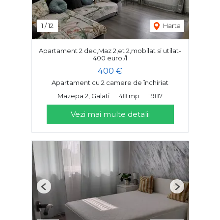
1
/
12
Harta
Apartament 2 dec,Maz 2,et 2,mobilat si utilat-
400 euro /l
400 €
Apartament cu 2 camere de închiriat
Mazepa 2, Galati
48 mp
1987
Vezi mai multe detalii
Previous
Next