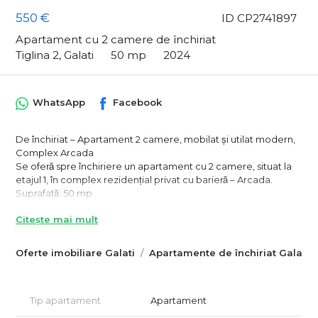
550 €
ID CP2741897
Apartament cu 2 camere de închiriat
Tiglina 2, Galati
50 mp
2024
WhatsApp
Facebook
De închiriat – Apartament 2 camere, mobilat și utilat modern,
Complex Arcada
Se oferă spre închiriere un apartament cu 2 camere, situat la
etajul 1, în complex rezidențial privat cu barieră – Arcada.
Suprafață: 50 mp
Compartimentare: living, dormitor, bucătărie, baie, balcon
Citește mai mult
Mobilat și utilat complet, modern (electrocasnice incluse)
Etaj intermediar – 1
Loc de parcare disponibil (se achită separat, ca orice altă
Oferte imobiliare Galati
Apartamente de închiriat Galati
utilitate)
Complexul oferă siguranță și liniște, acces controlat prin
barieră, aproape de mijloace de transport, magazine și alte
Tip apartament
Apartament
facilități.