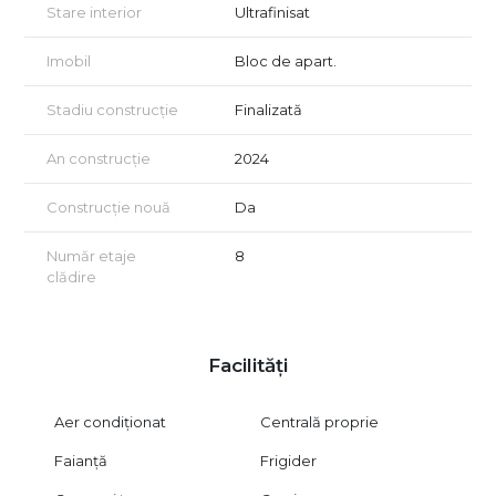
Stare interior
Ultrafinisat
Imobil
Bloc de apart.
Stadiu construcție
Finalizată
An construcție
2024
Construcție nouă
Da
Număr etaje
8
clădire
Facilități
Aer condiționat
Centrală proprie
Faianță
Frigider