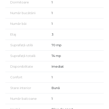
Dormitoare
1
Număr bucătării
1
Număr băi
1
Etaj
3
Suprafață utilă
70 mp
Suprafață totală
74 mp
Disponibilitate
Imediat
Confort
1
Stare interior
Bună
Număr balcoane
1