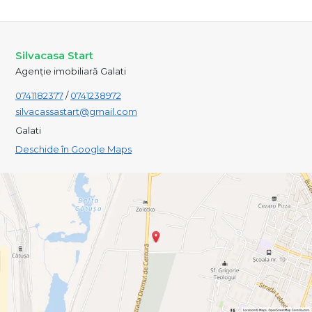
Silvacasa Start
Agenție imobiliară Galati
0741182377
/
0741238972
silvacassastart@gmail.com
Galati
Deschide în Google Maps