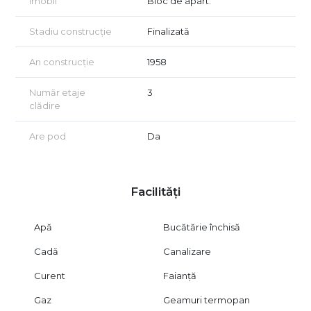
Imobil
Bloc de apart.
Stadiu construcție
Finalizată
An construcție
1958
Număr etaje
3
clădire
Are pod
Da
Facilități
Apă
Bucătărie închisă
Cadă
Canalizare
Curent
Faianță
Gaz
Geamuri termopan