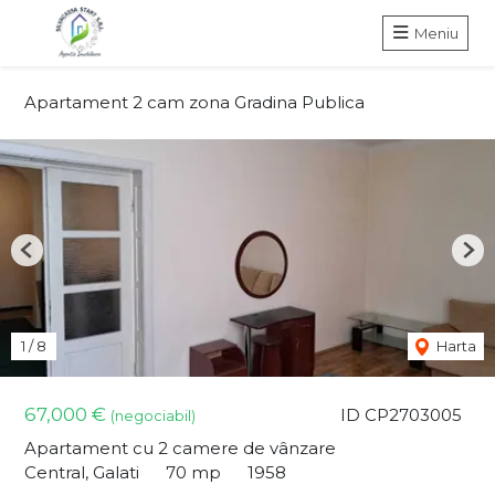
Meniu
Apartament 2 cam zona Gradina Publica
Previous
Nex
1
/
8
Harta
67,000 €
ID CP2703005
(negociabil)
Apartament cu 2 camere de vânzare
Central, Galati
70 mp
1958