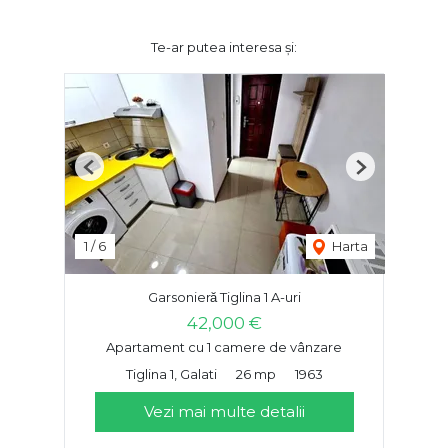
Te-ar putea interesa și:
Previous
Next
1
/
6
Harta
Garsonieră Tiglina 1 A-uri
42,000 €
Apartament cu 1 camere de vânzare
Tiglina 1, Galati
26 mp
1963
Vezi mai multe detalii