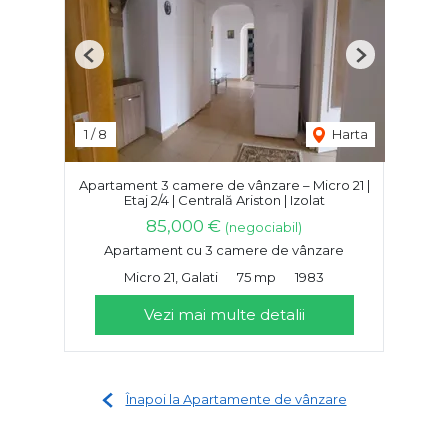
Previous
Next
1
/
8
Harta
Apartament 3 camere de vânzare – Micro 21 |
Etaj 2/4 | Centrală Ariston | Izolat
85,000 €
(negociabil)
Apartament cu 3 camere de vânzare
Micro 21, Galati
75 mp
1983
Vezi mai multe detalii
Înapoi la Apartamente de vânzare