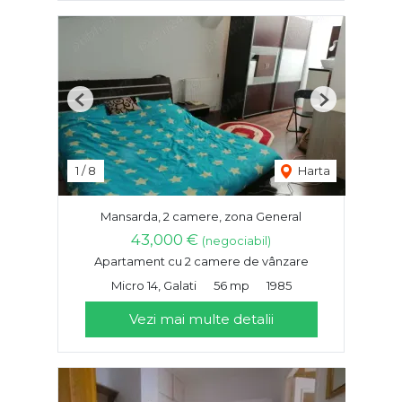
Previous
Next
1
/
8
Harta
Mansarda, 2 camere, zona General
43,000 €
(negociabil)
Apartament cu 2 camere de vânzare
Micro 14, Galati
56 mp
1985
Vezi mai multe detalii