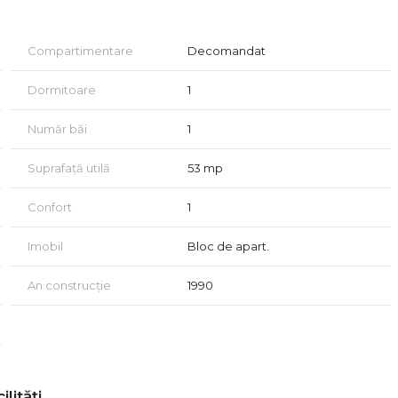
Compartimentare
Decomandat
Dormitoare
1
Număr băi
1
Suprafață utilă
53 mp
Confort
1
Imobil
Bloc de apart.
An construcție
1990
ilități