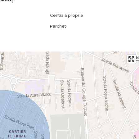
Centrală proprie
Parchet