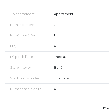
Paul - 0741 238 972
Tip apartament
Apartament
Număr camere
2
Număr bucătării
1
Etaj
4
Disponibilitate
Imediat
Stare interior
Bună
Stadiu construcție
Finalizată
Număr etaje clădire
4
Fac