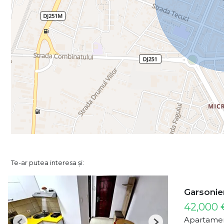
Te-ar putea interesa și:
Garsoniera
42,000 
Apartamen