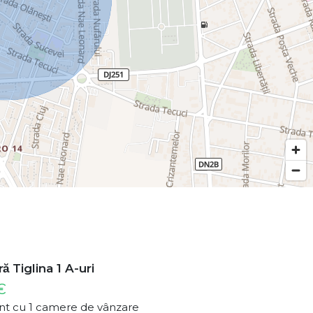
̆ Tiglina 1 A-uri
€
t cu 1 camere de vânzare