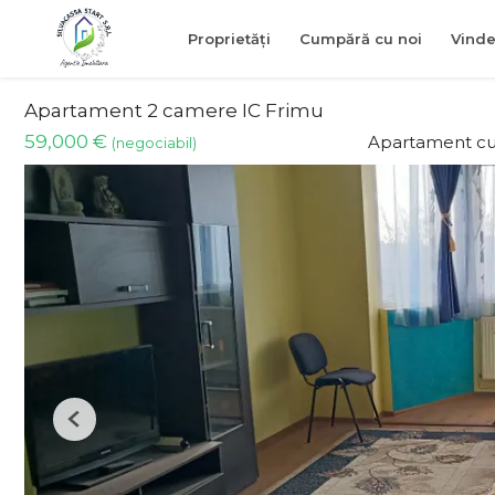
Proprietăți
Cumpără cu noi
Vinde
Apartament 2 camere IC Frimu
59,000 €
Apartament cu
(negociabil)
Previous