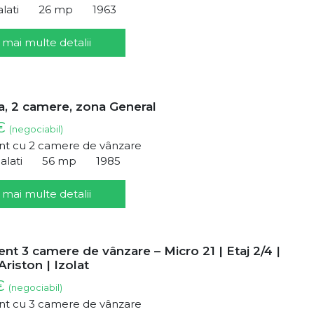
alati
26 mp
1963
 mai multe detalii
, 2 camere, zona General
 €
(negociabil)
t cu 2 camere de vânzare
alati
56 mp
1985
 mai multe detalii
t 3 camere de vânzare – Micro 21 | Etaj 2/4 |
Ariston | Izolat
 €
(negociabil)
t cu 3 camere de vânzare