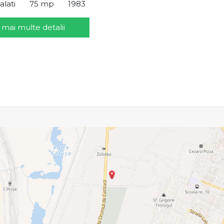
alati
75 mp
1983
 mai multe detalii