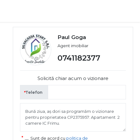
Paul Goga
Agent imobiliar
0741182377
Solicită chiar acum o vizionare
Telefon
Sunt de acord cu
politica de