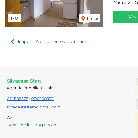
Micro 21, G
Vezi
1
/
8
Harta
Înapoi la Apartamente de vânzare
Silvacasa Start
Agenție imobiliară Galati
0741182377
/
0741238972
silvacassastart@gmail.com
Galati
Deschide în Google Maps