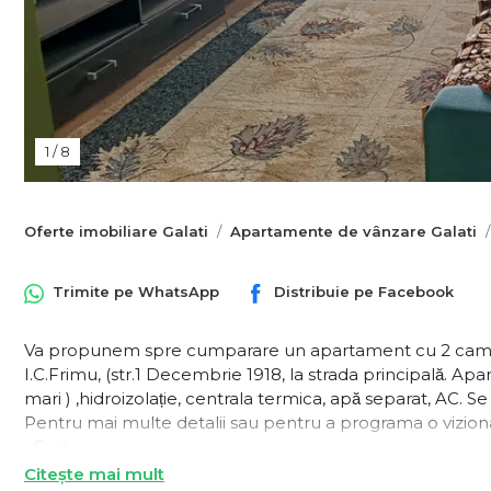
1
/
8
Oferte imobiliare Galati
Apartamente de vânzare Galati
Trimite pe
WhatsApp
Distribuie pe
Facebook
Va propunem spre cumparare un apartament cu 2 camere, 
I.C.Frimu, (str.1 Decembrie 1918, la strada principală. 
mari ) ,hidroizolație, centrala termica, apă separat, AC. S
Pentru mai multe detalii sau pentru a programa o vizio
afisate:
Silvia - 0741 182 377
Citește mai mult