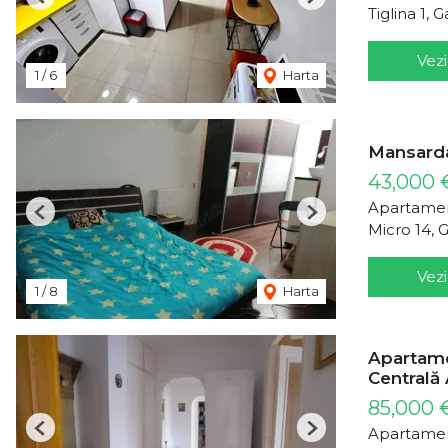
Previous
Next
Tiglina 1, G
Vezi
1
/
6
Harta
Mansarda
43,000
Apartamen
Previous
Next
Micro 14, G
Vezi
1
/
8
Harta
Apartamen
Centrală 
85,000
Apartamen
Previous
Next