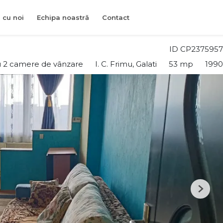
 cu noi
Echipa noastră
Contact
ID CP2375957
 2 camere de vânzare
I. C. Frimu, Galati
53 mp
1990
Next