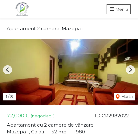
Meniu
Apartament 2 camere, Mazepa 1
Previous
Nex
1
/
8
Harta
72,000 €
ID CP2982022
(negociabil)
Apartament cu 2 camere de vânzare
Mazepa 1, Galati
52 mp
1980