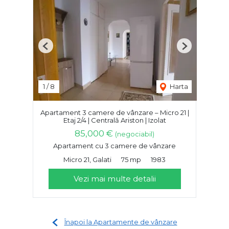
Previous
Next
1
/
8
Harta
Apartament 3 camere de vânzare – Micro 21 |
Etaj 2/4 | Centrală Ariston | Izolat
85,000 €
(negociabil)
Apartament cu 3 camere de vânzare
Micro 21, Galati
75 mp
1983
Vezi mai multe detalii
Înapoi la Apartamente de vânzare