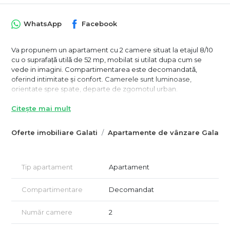
WhatsApp
Facebook
Va propunem un apartament cu 2 camere situat la etajul 8/10
cu o suprafață utilă de 52 mp, mobilat si utilat dupa cum se
vede in imagini. Compartimentarea este decomandată,
oferind intimitate și confort. Camerele sunt luminoase,
orientate spre spate, departe de zgomotul urban.
Apartamentul dispune de multiple imbunatatiri: gresie, faianta,
Citește mai mult
termopane, centrala termica (2024), aer conditionat, racord
separat la apa, izolatie interioara si exterioara.
Oferte imobiliare Galati
Apartamente de vânzare Galati
Apartamentul este situat într-o zona centrala, aproape de
centre comerciale și restaurante. Acces usor la transportul
public, iar in apropiere, exista parcuri, ideale pentru relaxare.
Tip apartament
Apartament
Pentru mai multe detalii sau pentru a programa o vizionare va
Compartimentare
Decomandat
asteptam sa ne contactati la numerele de telefon afisate:
Silvia - 0741 182 377
Număr camere
2
Paul - 0741 238 972