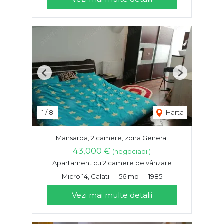
Previous
Next
1
/
8
Harta
Mansarda, 2 camere, zona General
43,000 €
(negociabil)
Apartament cu 2 camere de vânzare
Micro 14, Galati
56 mp
1985
Vezi mai multe detalii