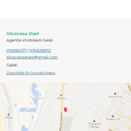
Silvacasa Start
Agenție imobiliară Galati
0741182377
/
0741238972
silvacassastart@gmail.com
Galati
Deschide în Google Maps