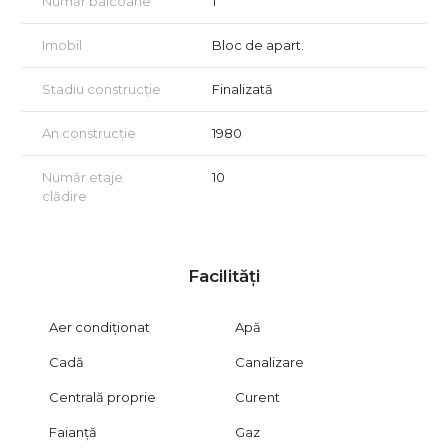
Număr balcoane
1
Imobil
Bloc de apart.
Stadiu construcție
Finalizată
An construcție
1980
Număr etaje
10
clădire
Facilități
Aer condiționat
Apă
Cadă
Canalizare
Centrală proprie
Curent
Faianță
Gaz