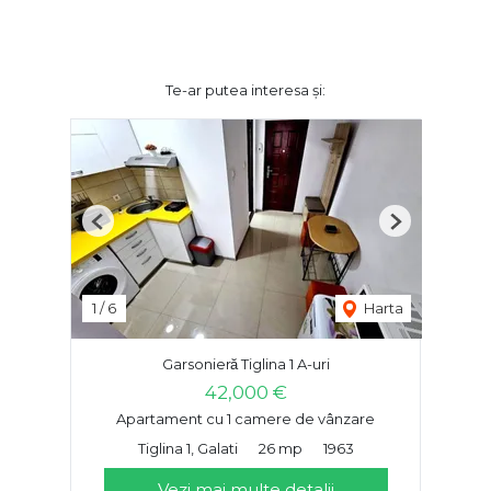
Te-ar putea interesa și:
Previous
Next
1
/
6
Harta
Garsonieră Tiglina 1 A-uri
42,000 €
Apartament cu 1 camere de vânzare
Tiglina 1, Galati
26 mp
1963
Vezi mai multe detalii