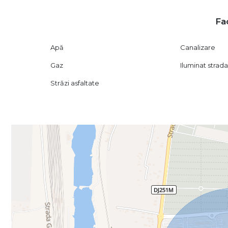
Fac
Apă
Canalizare
Gaz
Iluminat strada
Străzi asfaltate