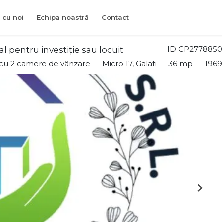
 cu noi
Echipa noastră
Contact
ID CP2778850
l pentru investiție sau locuit
cu 2 camere de vânzare
Micro 17, Galati
36 mp
1969
Next