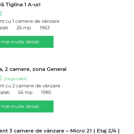
̆ Tiglina 1 A-uri
€
t cu 1 camere de vânzare
alati
26 mp
1963
 mai multe detalii
, 2 camere, zona General
 €
(negociabil)
t cu 2 camere de vânzare
alati
56 mp
1985
 mai multe detalii
t 3 camere de vânzare – Micro 21 | Etaj 2/4 |