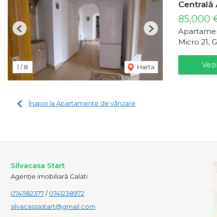
Centrală 
85,000
Apartamen
Previous
Next
Micro 21, G
Vezi
1
/
8
Harta
Înapoi la Apartamente de vânzare
Silvacasa Start
Agenție imobiliară Galati
0741182377
/
0741238972
silvacassastart@gmail.com