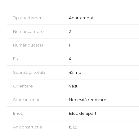
Dormitor cu acces la balcon
Bucătărie separată
Tip apartament
Apartament
Baie și hol
Număr camere
2
Se află la etajul 4 din 4 și se vinde nemobilat, necesitând
de a-l amenaja după propriul gust.
Număr bucătării
1
✅ Puncte forte:
Etaj
4
Zonă foarte bună, aproape de toate punctele de intere
Suprafață totală
42 mp
Compartimentare funcțională
Orientare
Vest
Ideal pentru investiție sau cuplu/tânăr la început de dr
📞 Pentru mai multe detalii sau programarea unei vizionări
Stare interior
Necesită renovare
Detalii tel 0741182377 Silvia
Imobil
Bloc de apart.
An construcție
1969