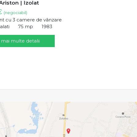
Ariston | Izolat
 €
(negociabil)
t cu 3 camere de vânzare
alati
75 mp
1983
 mai multe detalii