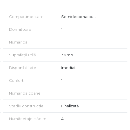
Compartimentare
Semidecomandat
Dormitoare
1
 renovare, ceea ce oferă viitorului proprietar posibilitatea
Număr băi
1
Suprafață utilă
36 mp
s
Disponibilitate
Imediat
Confort
1
um
, nu ezitați să ne contactați!
Număr balcoane
1
Stadiu construcție
Finalizată
Număr etaje clădire
4