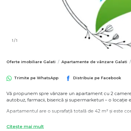
1
/
1
Oferte imobiliare Galati
Apartamente de vânzare Galati
Trimite pe
WhatsApp
Distribuie pe
Facebook
Vă propunem spre vânzare un apartament cu 2 camere, si
autobuz, farmacii, biserică și supermarketuri – o locație e
Apartamentul are o suprafață totală de 42 m² și este co
Living spațios și luminos
Citește mai mult