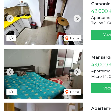
Garsoniera
42,000 
Apartamen
Previous
Next
Tiglina 1, G
Vezi
1
/
6
Harta
Mansarda
43,000
Apartamen
Previous
Next
Micro 14, G
Vezi
1
/
8
Harta
Apartamen