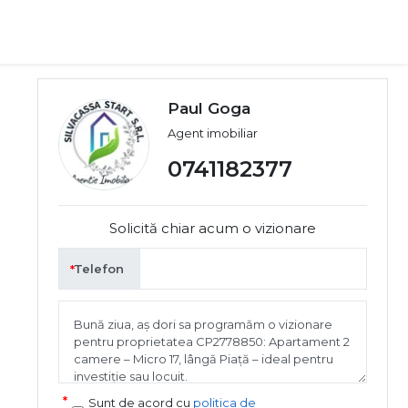
Paul Goga
Agent imobiliar
0741182377
Solicită chiar acum o vizionare
Telefon
Sunt de acord cu
politica de