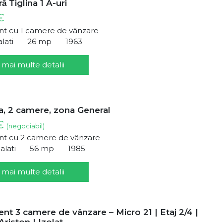
̆ Tiglina 1 A-uri
€
t cu 1 camere de vânzare
alati
26 mp
1963
 mai multe detalii
, 2 camere, zona General
 €
(negociabil)
t cu 2 camere de vânzare
alati
56 mp
1985
 mai multe detalii
t 3 camere de vânzare – Micro 21 | Etaj 2/4 |
Ariston | Izolat