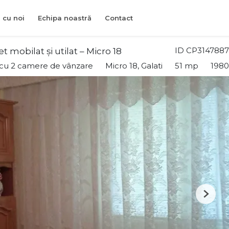
 cu noi
Echipa noastră
Contact
ID CP3147887
obilat și utilat – Micro 18
cu 2 camere de vânzare
Micro 18, Galati
51 mp
1980
Next