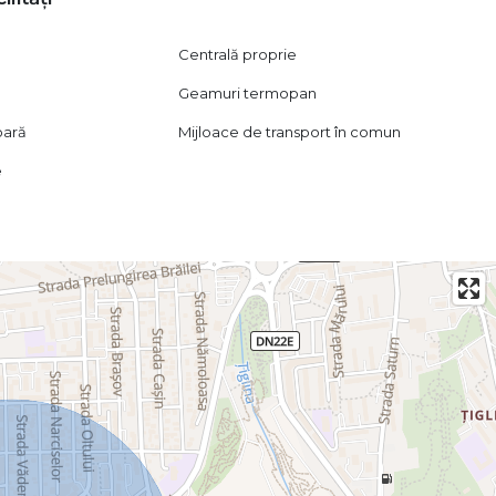
Centrală proprie
Geamuri termopan
oară
Mijloace de transport în comun
e