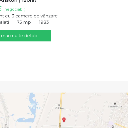
 €
(negociabil)
t cu 3 camere de vânzare
alati
75 mp
1983
 mai multe detalii