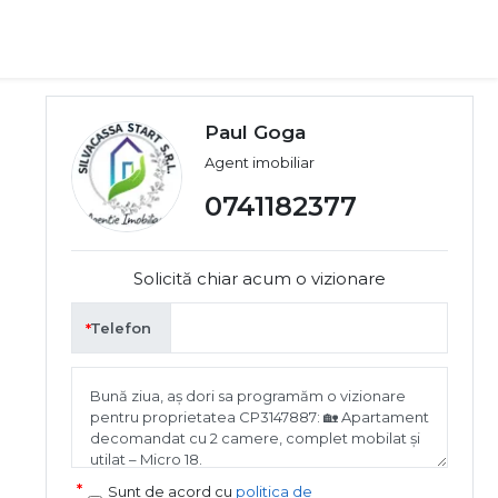
Paul Goga
Agent imobiliar
0741182377
Solicită chiar acum o vizionare
Telefon
Sunt de acord cu
politica de