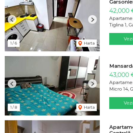
Garsoniera
42,000 
Apartamen
Previous
Next
Tiglina 1, G
Vezi
1
/
6
Harta
Mansarda
43,000
Apartamen
Previous
Next
Micro 14, G
Vezi
1
/
8
Harta
Apartamen
Centrală 