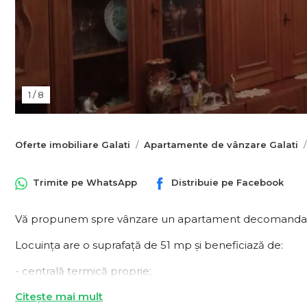
1
/
8
Oferte imobiliare Galati
Apartamente de vânzare Galati
Trimite pe
WhatsApp
Distribuie pe
Facebook
Vă propunem spre vânzare un apartament decomandat cu 2
Locuința are o suprafață de 51 mp și beneficiază de:
- centrală termică proprie;
- tâmplărie PVC;
Citește mai mult
- izolatie exterioara