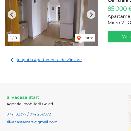
85,000
Apartamen
Previous
Next
Micro 21, G
Vezi
1
/
8
Harta
Înapoi la Apartamente de vânzare
Silvacasa Start
Agenție imobiliară Galati
0741182377
/
0741238972
silvacassastart@gmail.com