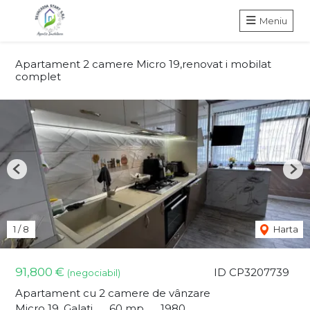
Meniu
Apartament 2 camere Micro 19,renovat i mobilat
complet
Previous
Nex
1
/
8
Harta
91,800 €
ID CP3207739
(negociabil)
Apartament cu 2 camere de vânzare
Micro 19, Galati
60 mp
1980