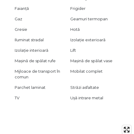
Faianță
Frigider
Gaz
Geamuri termopan
Gresie
Hotă
Iluminat stradal
Izolație exterioară
Izolație interioară
Lift
Mașină de spălat rufe
Mașină de spălat vase
Mijloace de transport în
Mobilat complet
comun
Parchet laminat
Străzi asfaltate
TV
Ușă intrare metal