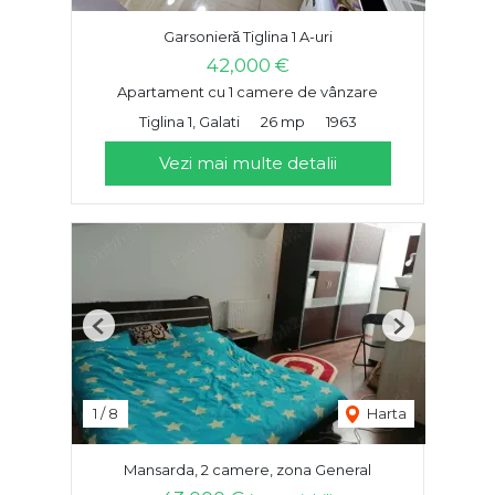
Garsonieră Tiglina 1 A-uri
42,000 €
Apartament cu 1 camere de vânzare
Tiglina 1, Galati
26 mp
1963
Vezi mai multe detalii
Previous
Next
1
/
8
Harta
Mansarda, 2 camere, zona General