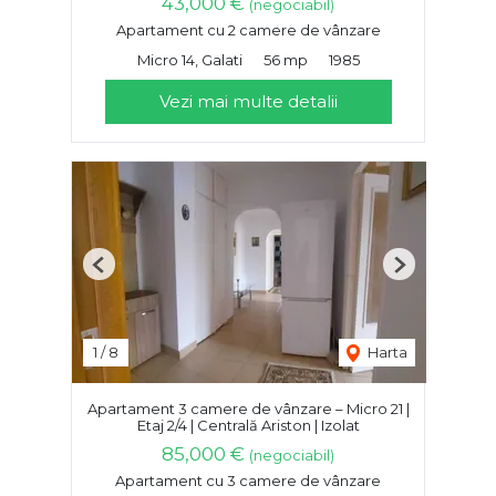
43,000 €
(negociabil)
Apartament cu 2 camere de vânzare
Micro 14, Galati
56 mp
1985
Vezi mai multe detalii
Previous
Next
1
/
8
Harta
Apartament 3 camere de vânzare – Micro 21 |
Etaj 2/4 | Centrală Ariston | Izolat
85,000 €
(negociabil)
Apartament cu 3 camere de vânzare