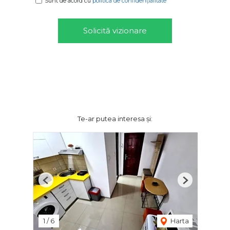
Sunt de acord cu
politica de confidențialitate
Solicită vizionare
Te-ar putea interesa și:
Previous
Next
1
/
6
Harta