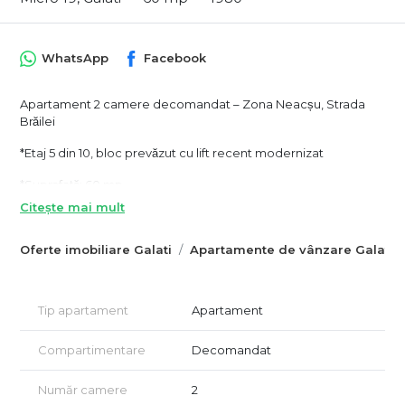
WhatsApp
Facebook
Apartament 2 camere decomandat – Zona Neacșu, Strada
Brăilei
*Etaj 5 din 10, bloc prevăzut cu lift recent modernizat
*Suprafață: 60 mp
Citește mai mult
*Renovat complet în 2023, inclusiv instalațiile electrice și
sanitare
Oferte imobiliare Galati
Apartamente de vânzare Galati
*Se vinde complet mobilat și utilat, cu mobilier realizat pe
comandă
Tip apartament
Apartament
Dotări și finisaje:
2 tavane extensibile
Compartimentare
Decomandat
Tâmplărie PVC cu geam termopan (culoare maro)
Număr camere
2