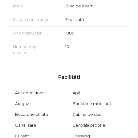
Imobil
Bloc de apart.
Apartamentul este pregătit pentru mutare imediată, fără
investiții suplimentare. Se predă exact așa cum se vede în
Stadiu construcție
Finalizată
poze.
Se acceptă și schimb cu casă + curte situată pe o rază de
An construcție
1980
aproximativ 30 km, cu o valoare de minimum 50.000 €. Dacă
valoarea casei este sub prețul apartamentului, se oferă
Număr etaje
10
diferența de preț până la valoarea apartamentului.
clădire
Preț: 91.800€, ușor negociabil.
Facilități
Aer condiționat
Apă
Aragaz
Bucătărie mobilată
Bucătărie utilată
Cabină de duș
Canalizare
Centrală proprie
Curent
Dressing