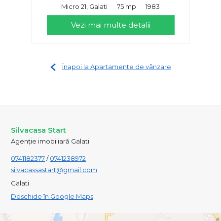
Micro 21, Galati
75 mp
1983
Vezi mai multe detalii
Înapoi la Apartamente de vânzare
Silvacasa Start
Agenție imobiliară Galati
0741182377
/
0741238972
silvacassastart@gmail.com
Galati
Deschide în Google Maps