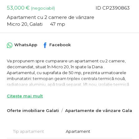
53,000 €
ID CP2390863
(negociabil)
Apartament cu 2 camere de vânzare
Micro 20, Galati
47 mp
WhatsApp
Facebook
Va propunem spre cumparare un apartament cu 2 camere,
decomandat, situat în Micro 20, în spate la Dana .
Apartamentul, cu suprafata de 50 mp, prezinta urmatoarele
imbunatatiri: termopan geam triplex centrala termică nouă,
radiatoare aluminiu, apă trasă separat, lift nou, izolație termică
stare foarte bună și în garanție nu mai necesită nici o investiție,
Citește mai mult
liber, acte la zi.
Pentru mai multe detalii sau pentru a programa o vizionare va
asteptam sa ne contactati la numerele de telefon afisate:
Oferte imobiliare Galati
Apartamente de vânzare Galati
Silvia - 0741 182 377
Paul - 0741 238 972
Tip apartament
Apartament