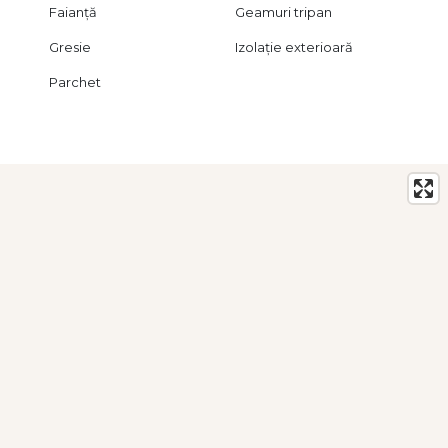
Faianță
Geamuri tripan
Gresie
Izolație exterioară
Parchet