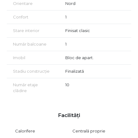
Orientare
Nord
Confort
1
Stare interior
Finisat clasic
Număr balcoane
1
Imobil
Bloc de apart.
Stadiu construcție
Finalizată
Număr etaje
10
clădire
Facilități
Calorifere
Centrală proprie