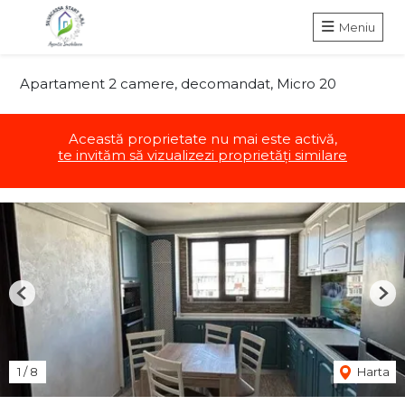
Meniu
Apartament 2 camere, decomandat, Micro 20
Această proprietate nu mai este activă,
te invităm să vizualizezi proprietăți similare
Previous
Nex
1
/
8
Harta