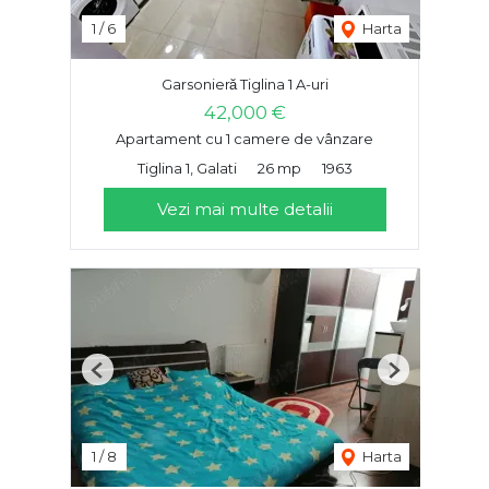
1
/
6
Harta
Garsonieră Tiglina 1 A-uri
42,000 €
Apartament cu 1 camere de vânzare
Tiglina 1, Galati
26 mp
1963
Vezi mai multe detalii
Previous
Next
1
/
8
Harta