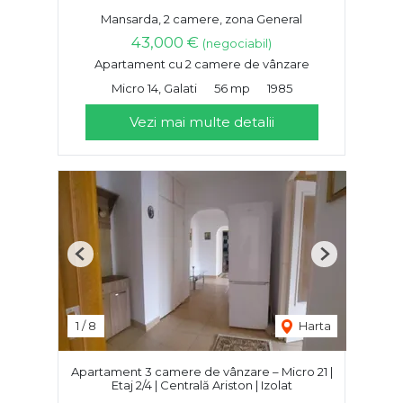
Mansarda, 2 camere, zona General
43,000 €
(negociabil)
Apartament cu 2 camere de vânzare
Micro 14, Galati
56 mp
1985
Vezi mai multe detalii
Previous
Next
1
/
8
Harta
Apartament 3 camere de vânzare – Micro 21 |
Etaj 2/4 | Centrală Ariston | Izolat