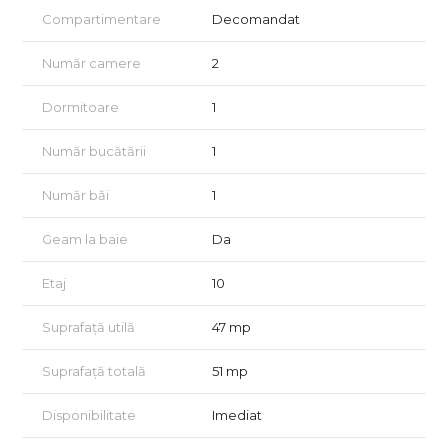
Compartimentare
Decomandat
Număr camere
2
Dormitoare
1
Număr bucătării
1
Număr băi
1
Geam la baie
Da
Etaj
10
Suprafață utilă
47 mp
Suprafață totală
51 mp
Disponibilitate
Imediat