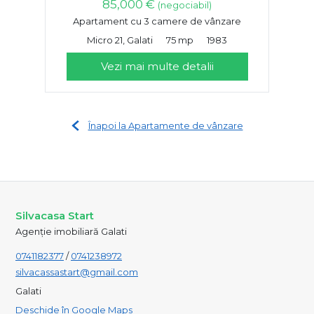
85,000 €
(negociabil)
Apartament cu 3 camere de vânzare
Micro 21, Galati
75 mp
1983
Vezi mai multe detalii
Înapoi la Apartamente de vânzare
Silvacasa Start
Agenție imobiliară Galati
0741182377
/
0741238972
silvacassastart@gmail.com
Galati
Deschide în Google Maps