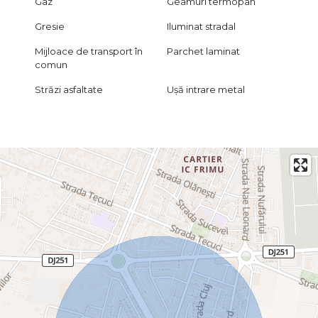
Gaz
Geamuri termopan
Gresie
Iluminat stradal
Mijloace de transport în
Parchet laminat
comun
Străzi asfaltate
Ușă intrare metal