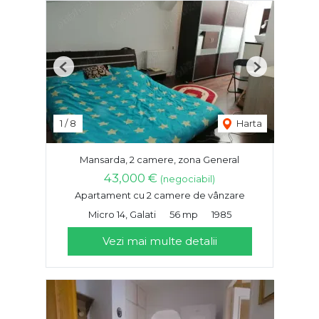
Previous
Next
1
/
8
Harta
Mansarda, 2 camere, zona General
43,000 €
(negociabil)
Apartament cu 2 camere de vânzare
Micro 14, Galati
56 mp
1985
Vezi mai multe detalii