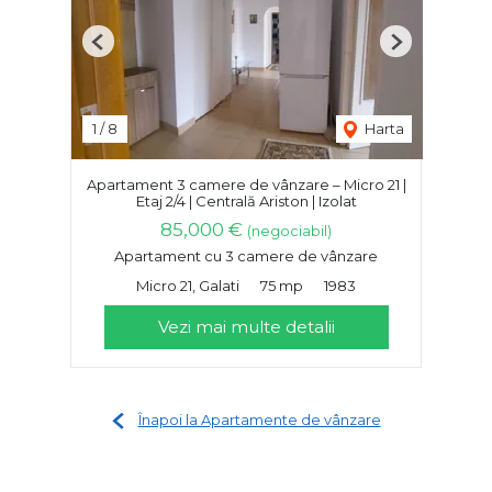
Previous
Next
1
/
8
Harta
Apartament 3 camere de vânzare – Micro 21 |
Etaj 2/4 | Centrală Ariston | Izolat
85,000 €
(negociabil)
Apartament cu 3 camere de vânzare
Micro 21, Galati
75 mp
1983
Vezi mai multe detalii
Înapoi la Apartamente de vânzare