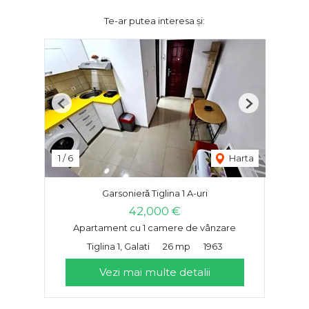
Te-ar putea interesa și:
Previous
Next
1
/
6
Harta
Garsonieră Tiglina 1 A-uri
42,000 €
Apartament cu 1 camere de vânzare
Tiglina 1, Galati
26 mp
1963
Vezi mai multe detalii