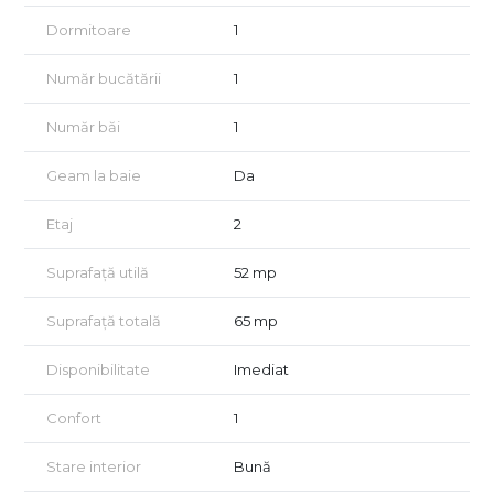
Dormitoare
1
Număr bucătării
1
Număr băi
1
Geam la baie
Da
Etaj
2
Suprafață utilă
52 mp
Suprafață totală
65 mp
Disponibilitate
Imediat
Confort
1
Stare interior
Bună