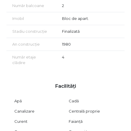
Număr balcoane
2
Imobil
Bloc de apart.
Stadiu construcție
Finalizată
An construcție
1980
Număr etaje
4
clădire
Facilități
Apă
Cadă
Canalizare
Centrală proprie
Curent
Faianță