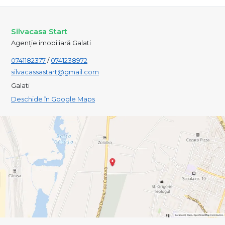
Silvacasa Start
Agenție imobiliară Galati
0741182377
/
0741238972
silvacassastart@gmail.com
Galati
Deschide în Google Maps