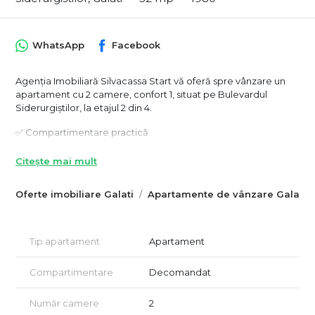
WhatsApp
Facebook
Agenția Imobiliară Silvacassa Start vă oferă spre vânzare un
apartament cu 2 camere, confort 1, situat pe Bulevardul
Siderurgiștilor, la etajul 2 din 4.
✅ Compartimentare practică
✅ Două balcoane
✅ Etaj intermediar, ideal pentru confort și accesibilitate
Citește mai mult
✅ Zonă cu acces facil la mijloace de transport, magazine și
alte puncte de interes
Oferte imobiliare Galati
Apartamente de vânzare Galati
📞 Pentru mai multe detalii și programarea unei vizionări:
Silvia: 0741 182 377
Tip apartament
Apartament
Agenția Imobiliară Silvacassa Start
Compartimentare
Decomandat
Număr camere
2