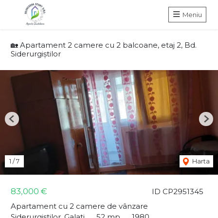
Meniu
🏡 Apartament 2 camere cu 2 balcoane, etaj 2, Bd.
Siderurgiștilor
Previous
Nex
1
/
7
Harta
83,000 €
ID CP2951345
Apartament cu 2 camere de vânzare
Siderurgistilor, Galati
52 mp
1980