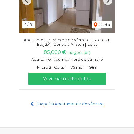
Previous
Next
1
/
8
Harta
Apartament 3 camere de vânzare – Micro 21 |
Etaj 2/4 | Centrală Ariston | Izolat
85,000 €
(negociabil)
Apartament cu 3 camere de vânzare
Micro 21, Galati
75 mp
1983
Vezi mai multe detalii
Înapoi la Apartamente de vânzare