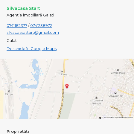
Silvacasa Start
Agenție imobiliară Galati
0741182377
/
0741238972
silvacassastart@gmail.com
Galati
Deschide în Google Maps
Proprietăți