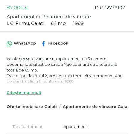
87,000 €
ID CP2739107
Apartament cu 3 camere de vânzare
I. C. Frimu, Galati
64 mp
1989
WhatsApp
Facebook
Va oferim spre vanzare un apartament cu 3 camere
decomandat situat pe strada Nae Leonard cu o suprafață
totală de 69 mp.
Este dispus la etajul 2, are centrala termică si termopan . Anul
de construcție a blocului este 1989.
Detalii tel 0741182377 Silvia
Citește mai mult
Oferte imobiliare Galati
Apartamente de vânzare Galati
Tip apartament
Apartament