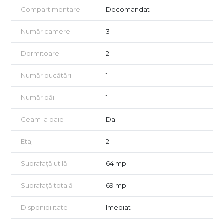
Compartimentare
Decomandat
Număr camere
3
Dormitoare
2
Număr bucătării
1
Număr băi
1
Geam la baie
Da
Etaj
2
Suprafață utilă
64 mp
Suprafață totală
69 mp
Disponibilitate
Imediat