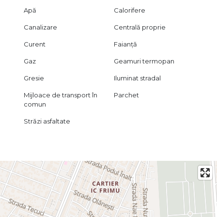
Apă
Calorifere
Canalizare
Centrală proprie
Curent
Faianță
Gaz
Geamuri termopan
Gresie
Iluminat stradal
Mijloace de transport în
Parchet
comun
Străzi asfaltate