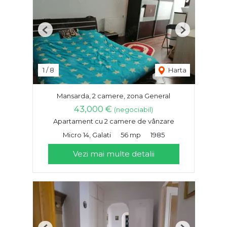
Previous
Next
1
/
8
Harta
Mansarda, 2 camere, zona General
43,000 €
(negociabil)
Apartament cu 2 camere de vânzare
Micro 14, Galati
56 mp
1985
Vezi mai multe detalii