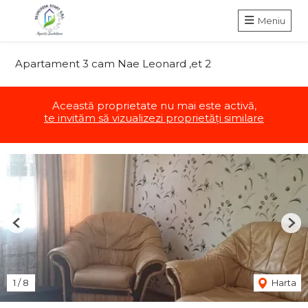
Meniu
Apartament 3 cam Nae Leonard ,et 2
Această proprietate nu mai este activă,
te invităm să vizualizezi proprietăți similare
Previous
Nex
1
/
8
Harta