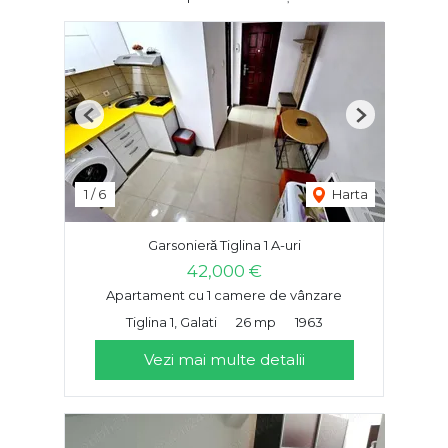
Previous
Next
1
/
6
Harta
Garsonieră Tiglina 1 A-uri
42,000 €
Apartament cu 1 camere de vânzare
Tiglina 1, Galati
26 mp
1963
Vezi mai multe detalii