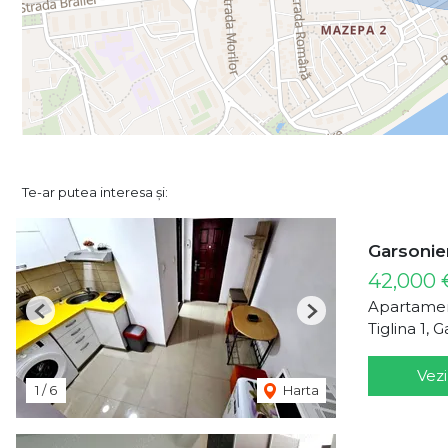
Te-ar putea interesa și:
Garsoniera
42,000 
Apartamen
Previous
Next
Tiglina 1, G
Vezi
1
/
6
Harta