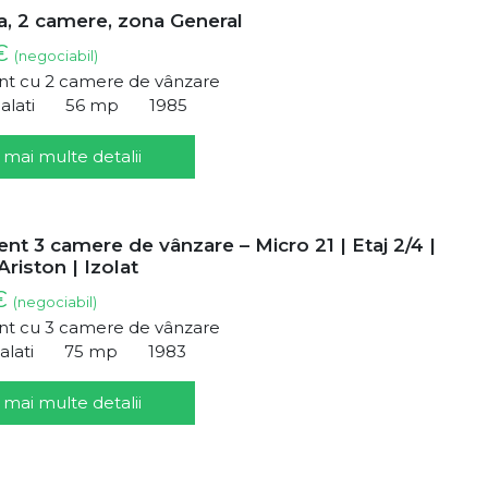
, 2 camere, zona General
 €
(negociabil)
t cu 2 camere de vânzare
alati
56 mp
1985
 mai multe detalii
t 3 camere de vânzare – Micro 21 | Etaj 2/4 |
Ariston | Izolat
 €
(negociabil)
t cu 3 camere de vânzare
alati
75 mp
1983
 mai multe detalii