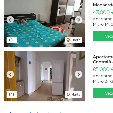
Mansarda
43,000
Apartamen
Previous
Next
Micro 14, G
Vezi
1
/
8
Harta
Apartamen
Centrală 
85,000
Apartamen
Previous
Next
Micro 21, G
Vezi
1
/
8
Harta