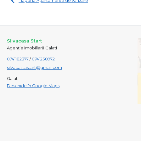
Înapoi la Apartamente de vânzare
Silvacasa Start
Agenție imobiliară Galati
0741182377
/
0741238972
silvacassastart@gmail.com
Galati
Deschide în Google Maps