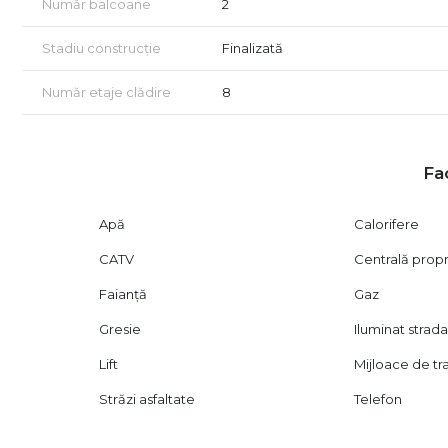
Număr balcoane
2
Stadiu construcție
Finalizată
Număr etaje clădire
8
Fac
Apă
Calorifere
CATV
Centrală prop
Faianță
Gaz
Gresie
Iluminat strada
Lift
Mijloace de t
Străzi asfaltate
Telefon