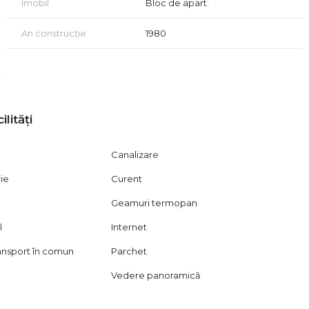
Imobil
Bloc de apart.
An construcție
1980
ilități
Canalizare
rie
Curent
Geamuri termopan
l
Internet
ransport în comun
Parchet
Vedere panoramică