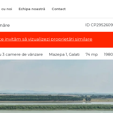
 cu noi
Echipa noastră
Contact
ID CP2952609
unăre
te invităm să vizualizezi proprietăți similare
 3 camere de vânzare
Mazepa 1, Galati
74 mp
1980