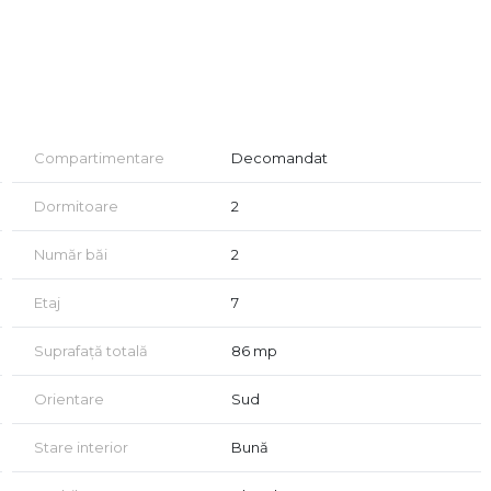
vestiție, într-o zonă premium.
Compartimentare
Decomandat
Dormitoare
2
Număr băi
2
Etaj
7
Suprafață totală
86 mp
Orientare
Sud
Stare interior
Bună