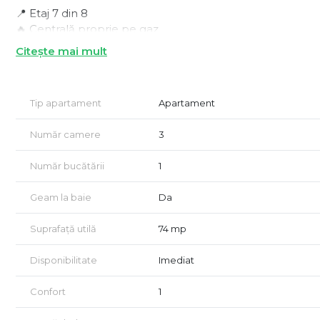
📍 Etaj 7 din 8
🔥 Centrală proprie pe gaz
🏠 3 camere decomandate
Citește mai mult
🛁 Două grupuri sanitare
🌅 Vedere frontală la Dunăre
O locuință ideală pentru confortul familiei sau pentru in
Tip apartament
Apartament
Pentru mai multe detalii și programarea unei vizionări:
Număr camere
3
📞 0741 182 377 – Silvia
Număr bucătării
1
Geam la baie
Da
Suprafață utilă
74 mp
Disponibilitate
Imediat
Confort
1