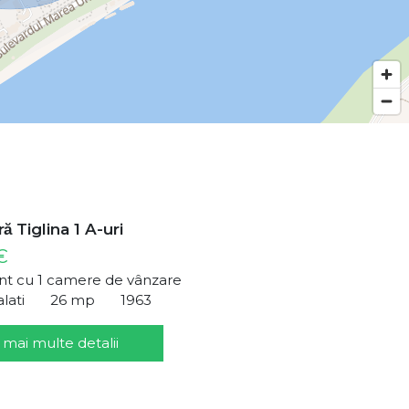
̆ Tiglina 1 A-uri
€
t cu 1 camere de vânzare
alati
26 mp
1963
 mai multe detalii