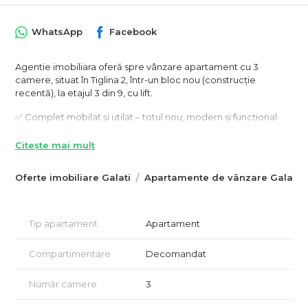
WhatsApp
Facebook
Agentie imobiliara oferă spre vânzare apartament cu 3
camere, situat în Tiglina 2, într-un bloc nou (construcție
recentă), la etajul 3 din 9, cu lift.
✅ Complet mobilat și utilat – totul nou, modern și funcțional
✅ Compartimentare eficientă: living spațios, bucătărie open-
space, 2 dormitoare, 2 băi, balcon
Citește mai mult
✅ Finisaje premium și electrocasnice de calitate
✅ Zonă excelentă, aproape de magazine, școli, stații de
Oferte imobiliare Galati
Apartamente de vânzare Galati
transport și spații verzi
📞 Contact: Silvia -0741182377
Tip apartament
Apartament
Compartimentare
Decomandat
Număr camere
3