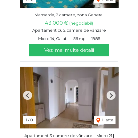
Mansarda, 2 camere, zona General
43,000 €
(negociabil)
Apartament cu 2 camere de vânzare
Micro 14, Galati
56 mp
1985
Vezi mai multe detalii
Previous
Next
1
/
8
Harta
Apartament 3 camere de vânzare – Micro 21 |