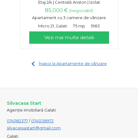
Etaj 2/4 | Centrală Ariston | Izolat
85,000 €
(negociabil)
Apartament cu 3 camere de vânzare
Micro 21, Galati
75 mp
1983
Vezi mai multe detalii
Înapoi la Apartamente de vânzare
Silvacasa Start
Agenție imobiliară Galati
0741182377
/
0741238972
silvacassastart@gmail.com
Galati