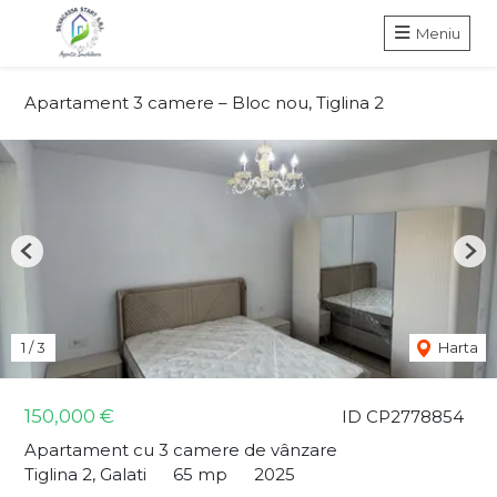
Meniu
Apartament 3 camere – Bloc nou, Tiglina 2
Previous
Nex
1
/
3
Harta
150,000 €
ID CP2778854
Apartament cu 3 camere de vânzare
Tiglina 2, Galati
65 mp
2025