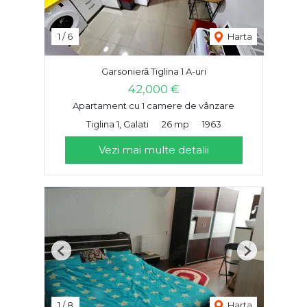
1
/
6
Harta
Garsonieră Tiglina 1 A-uri
42,000 €
Apartament cu 1 camere de vânzare
Tiglina 1, Galati
26 mp
1963
Vezi mai multe detalii
Previous
Next
1
/
8
Harta