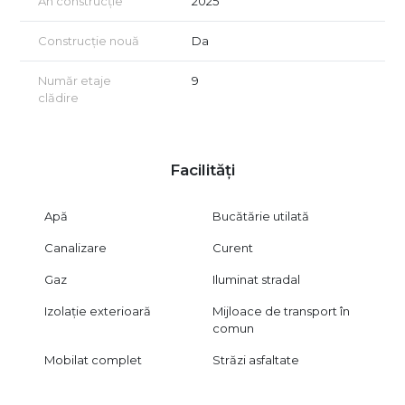
An construcție
2025
Construcție nouă
Da
Număr etaje
9
clădire
Facilități
Apă
Bucătărie utilată
Canalizare
Curent
Gaz
Iluminat stradal
Izolație exterioară
Mijloace de transport în
comun
Mobilat complet
Străzi asfaltate