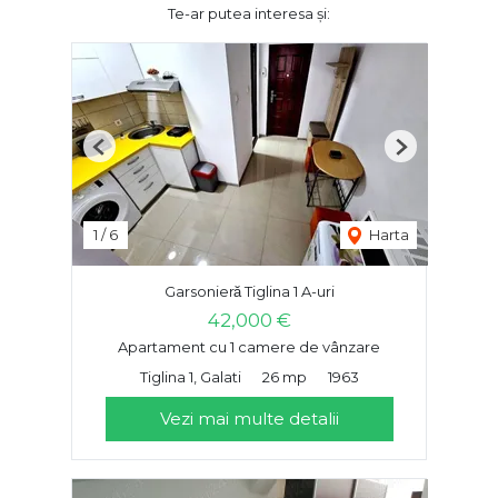
Te-ar putea interesa și:
Previous
Next
1
/
6
Harta
Garsonieră Tiglina 1 A-uri
42,000 €
Apartament cu 1 camere de vânzare
Tiglina 1, Galati
26 mp
1963
Vezi mai multe detalii