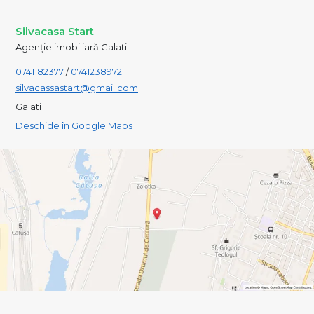
Silvacasa Start
Agenție imobiliară Galati
0741182377
/
0741238972
silvacassastart@gmail.com
Galati
Deschide în Google Maps