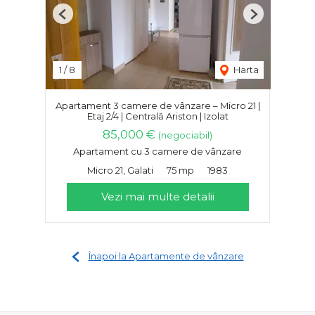
Previous
Next
1
/
8
Harta
Apartament 3 camere de vânzare – Micro 21 |
Etaj 2/4 | Centrală Ariston | Izolat
85,000 €
(negociabil)
Apartament cu 3 camere de vânzare
Micro 21, Galati
75 mp
1983
Vezi mai multe detalii
Înapoi la Apartamente de vânzare