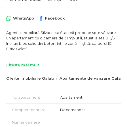
WhatsApp
Facebook
Agenția imobiliară Silvacassa Start vă propune spre vânzare
un apartament cu o camera de 31 mp utili, situat la etajul 5/5,
într-un bloc solid din beton, într-o zonă liniștită, cartierul IC
FRIM Galati.
Apartamentul este într-o stare foarte bună, complet mobilat și
utilat – ideal pentru mutare imediată sau investiție (închiriere
Citește mai mult
rapidă).
Oferte imobiliare Galati
Apartamente de vânzare Galati
Dotări complete:
* Centrală proprie + aer condiționat
* Smart TV
Tip apartament
Apartament
* Canapea extensibila
* Bucătărie utilată complet (plită mixtă inducție + gaz, cuptor
Compartimentare
Decomandat
electric, microunde)
* Frigider nou (2025)
* Termopane + instalații electrice și sanitare schimbate (2018)
Număr camere
1