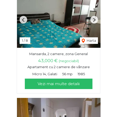
Previous
Next
1
/
8
Harta
Mansarda, 2 camere, zona General
43,000 €
(negociabil)
Apartament cu 2 camere de vânzare
Micro 14, Galati
56 mp
1985
Vezi mai multe detalii