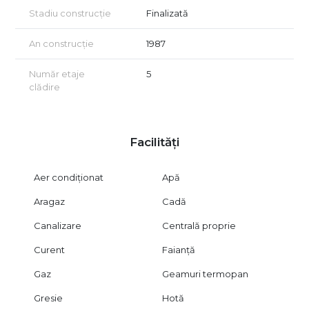
Stadiu construcție
Finalizată
An construcție
1987
Număr etaje
5
clădire
Facilități
Aer condiționat
Apă
Aragaz
Cadă
Canalizare
Centrală proprie
Curent
Faianță
Gaz
Geamuri termopan
Gresie
Hotă