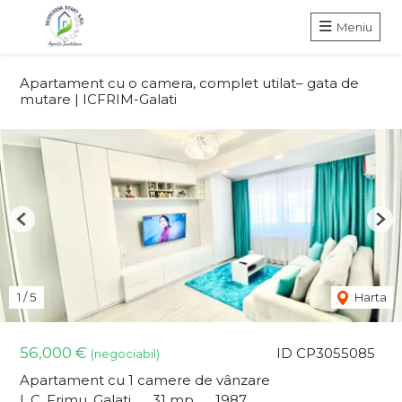
Meniu
Apartament cu o camera, complet utilat– gata de
mutare | ICFRIM-Galati
Previous
Nex
1
/
5
Harta
56,000 €
ID CP3055085
(negociabil)
Apartament cu 1 camere de vânzare
I. C. Frimu, Galati
31 mp
1987