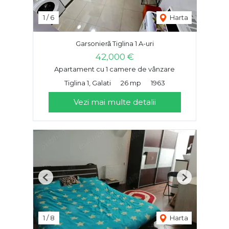
1
/
6
Harta
Garsonieră Tiglina 1 A-uri
42,000 €
Apartament cu 1 camere de vânzare
Tiglina 1, Galati
26 mp
1963
Vezi mai multe detalii
Previous
Next
1
/
8
Harta