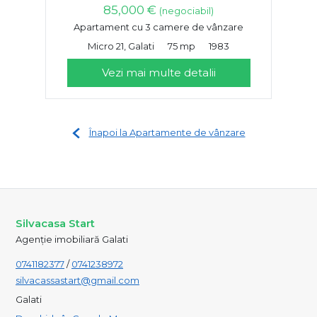
85,000 €
(negociabil)
Apartament cu 3 camere de vânzare
Micro 21, Galati
75 mp
1983
Vezi mai multe detalii
Înapoi la Apartamente de vânzare
Silvacasa Start
Agenție imobiliară Galati
0741182377
/
0741238972
silvacassastart@gmail.com
Galati