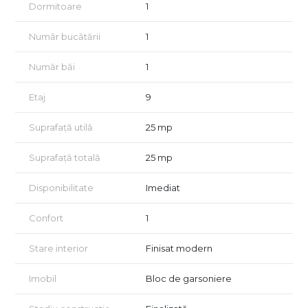
Dormitoare
1
Număr bucătării
1
Număr băi
1
Etaj
9
Suprafață utilă
25 mp
Suprafață totală
25 mp
Disponibilitate
Imediat
Confort
1
Stare interior
Finisat modern
Imobil
Bloc de garsoniere