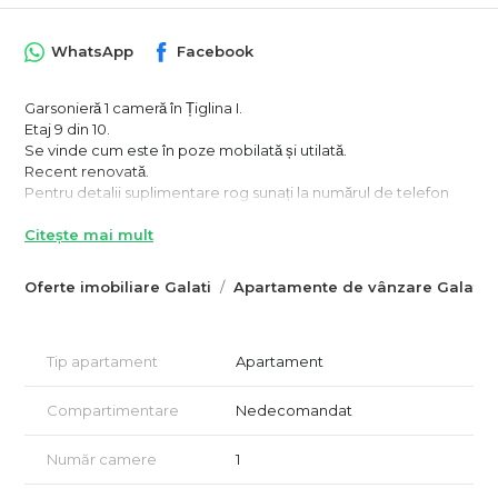
WhatsApp
Facebook
Garsonieră 1 cameră în Țiglina I.
Etaj 9 din 10.
Se vinde cum este în poze mobilată și utilată.
Recent renovată.
Pentru detalii suplimentare rog sunați la numărul de telefon
0741182377 Silvia
Citește mai mult
Oferte imobiliare Galati
Apartamente de vânzare Galati
Tip apartament
Apartament
Compartimentare
Nedecomandat
Număr camere
1