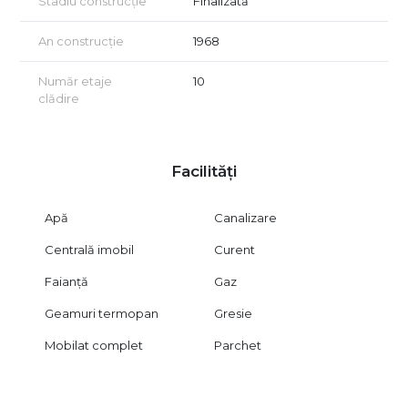
Stadiu construcție
Finalizată
An construcție
1968
Număr etaje
10
clădire
Facilități
Apă
Canalizare
Centrală imobil
Curent
Faianță
Gaz
Geamuri termopan
Gresie
Mobilat complet
Parchet