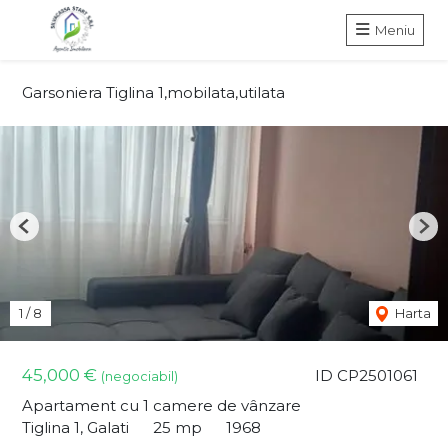
Meniu
Garsoniera Tiglina 1,mobilata,utilata
Previous
Nex
1
/
8
Harta
45,000 €
ID CP2501061
(negociabil)
Apartament cu 1 camere de vânzare
Tiglina 1, Galati
25 mp
1968