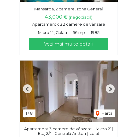
Mansarda, 2 camere, zona General
43,000 €
(negociabil)
Apartament cu 2 camere de vânzare
Micro 14, Galati
56 mp
1985
Vezi mai multe detalii
Previous
Next
1
/
8
Harta
Apartament 3 camere de vânzare – Micro 21 |
Etaj 2/4 | Centrală Ariston | Izolat