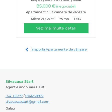
85,000 €
(negociabil)
Apartament cu 3 camere de vânzare
Micro 21, Galati
75 mp
1983
Vezi mai multe detalii
Înapoi la Apartamente de vânzare
Silvacasa Start
Agenție imobiliară Galati
0741182377
/
0741238972
silvacassastart@gmail.com
Galati