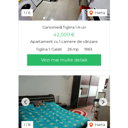
1
/
6
Harta
Garsonieră Tiglina 1 A-uri
42,000 €
Apartament cu 1 camere de vânzare
Tiglina 1, Galati
26 mp
1963
Vezi mai multe detalii
Previous
Next
1
/
8
Harta