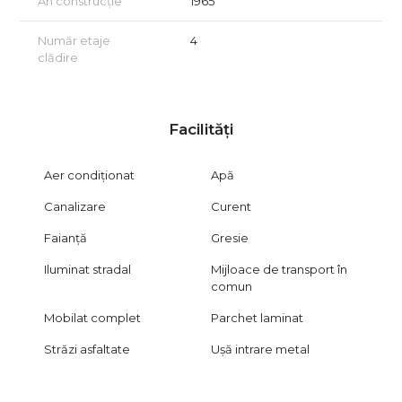
An construcție
1965
Număr etaje
4
clădire
Facilități
Aer condiționat
Apă
Canalizare
Curent
Faianță
Gresie
Iluminat stradal
Mijloace de transport în
comun
Mobilat complet
Parchet laminat
Străzi asfaltate
Ușă intrare metal