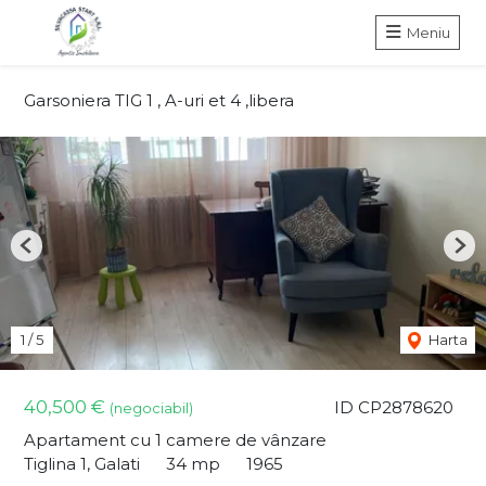
Meniu
Garsoniera TIG 1 , A-uri et 4 ,libera
Previous
Nex
1
/
5
Harta
40,500 €
ID CP2878620
(negociabil)
Apartament cu 1 camere de vânzare
Tiglina 1, Galati
34 mp
1965