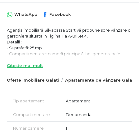
WhatsApp
Facebook
Agenția imobiliară Silvacassa Start vă propune spre vânzare o
garsoniera situata in Tiglina 1 la A-uri ,et 4.
Detalii :
• Suprafață: 25 mp
• Compartimentare: cameră principală, hol generos, baie,
minibucătărie
Citește mai mult
• Etaj: 4/4
• Complet renovata: parchet laminat de trafic intens, geamuri
termopan, ușă metalică nouă, aer condiționat
Oferte imobiliare Galati
Apartamente de vânzare Galati
Detalii tel 0741182377 Silvia
Tip apartament
Apartament
Compartimentare
Decomandat
Număr camere
1