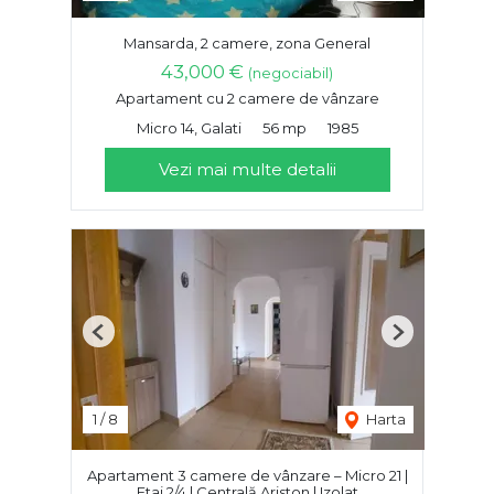
Mansarda, 2 camere, zona General
43,000 €
(negociabil)
Apartament cu 2 camere de vânzare
Micro 14, Galati
56 mp
1985
Vezi mai multe detalii
Previous
Next
1
/
8
Harta
Apartament 3 camere de vânzare – Micro 21 |
Etaj 2/4 | Centrală Ariston | Izolat