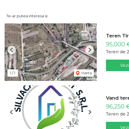
Te-ar putea interesa și:
Teren Ti
95,000 
Teren de 
Previous
Next
Vezi
1
/
1
Harta
Vand ter
96,250 
Teren de 
Previous
Next
Vezi