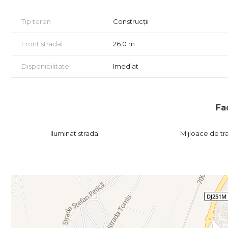
Tip teren
Construcții
Front stradal
26.0 m
Disponibilitate
Imediat
Fac
Iluminat stradal
Mijloace de t