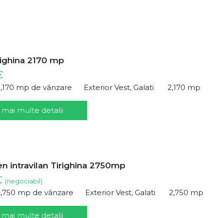
righina 2170 mp
€
2,170 mp de vânzare
Exterior Vest, Galati
2,170 mp
 mai multe detalii
en intravilan Tirighina 2750mp
€
(negociabil)
2,750 mp de vânzare
Exterior Vest, Galati
2,750 mp
 mai multe detalii