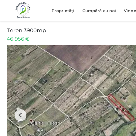
Proprietăți
Cumpără cu noi
Vinde
Teren 3900mp
46,956 €
Previous