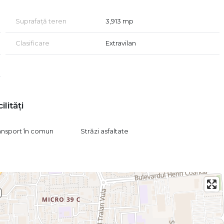
Suprafață teren
3,913 mp
Clasificare
Extravilan
ilități
ransport în comun
Străzi asfaltate