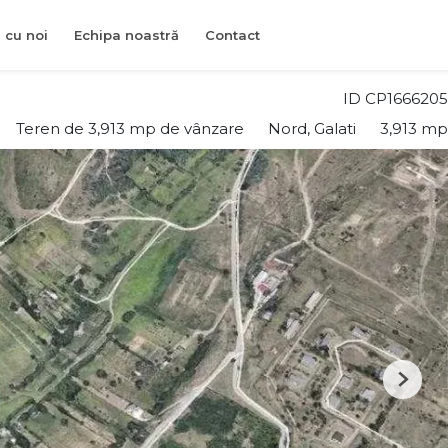
 cu noi
Echipa noastră
Contact
ID CP1666205
Teren de 3,913 mp de vânzare
Nord, Galati
3,913 mp
Next