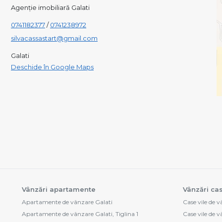
Agenție imobiliară Galati
0741182377
/
0741238972
silvacassastart@gmail.com
Galati
Deschide în Google Maps
Vânzări apartamente
Vânzări cas
Apartamente de vânzare Galati
Case vile de 
Apartamente de vânzare Galati, Tiglina 1
Case vile de v