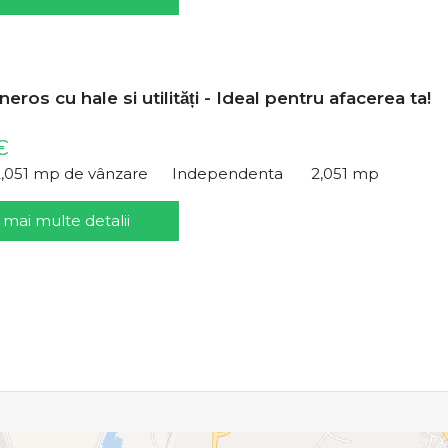
ros cu hale si utilități - Ideal pentru afacerea ta!
€
2,051 mp de vânzare
Independenta
2,051 mp
 mai multe detalii