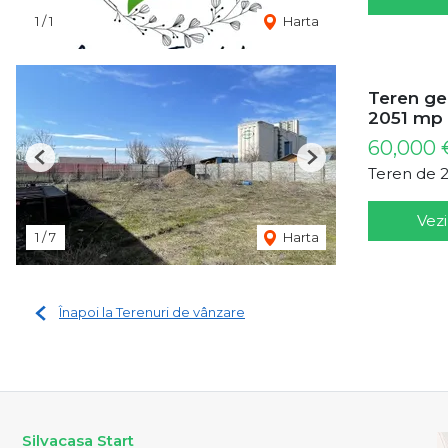
1
/
1
Harta
Teren gene
2051 mp
60,000 
Previous
Next
Teren de 
Vezi
1
/
7
Harta
Înapoi la Terenuri de vânzare
Silvacasa Start